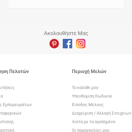
Ακολουθήστε Μας
τηση Πελατών
Περιοχή Mελών
ωτήσεις
To καλάθι μου
ία
Yπενθύμιση Κωδικού
ς Εμπορευμάτων
Eίσοδος Μέλους
εταφορικών
Διαχείριση / Aλλαγή Στοιχείων
οστολής
Λίστα με τα αγαπημένα
ποστολή
Oι παραγγελίες μου