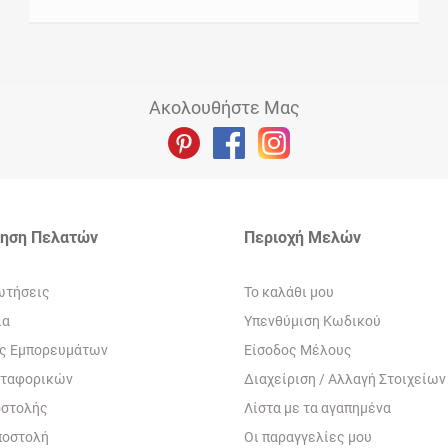
Ακολουθήστε Μας
τηση Πελατών
Περιοχή Mελών
ωτήσεις
To καλάθι μου
ία
Yπενθύμιση Κωδικού
ς Εμπορευμάτων
Eίσοδος Μέλους
εταφορικών
Διαχείριση / Aλλαγή Στοιχείων
οστολής
Λίστα με τα αγαπημένα
ποστολή
Oι παραγγελίες μου