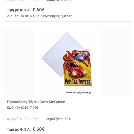
0,60€
Τιμή με Φ.Π.Α.:
Διαθέσιμο σε 4 έως 7 εργάσιμες ημέρες
Πρόσκληση Πάρτυ Cars McQueen
Κωδικός 621017-999
Αρχική τιμή: 0.86€
Κερδίζετε: 30%
0,60€
Τιμή με Φ.Π.Α.: