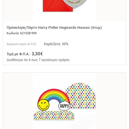
Πρόσκληση Πάρτυ Harry Potter Hogwards Houses (6τεμ)
Κωδικός 621028-999
Αρχική τιμή: 4.71€
Κερδίζετε: 30%
3,30€
Τιμή με Φ.Π.Α.:
Διαθέσιμο σε 4 έως 7 εργάσιμες ημέρες