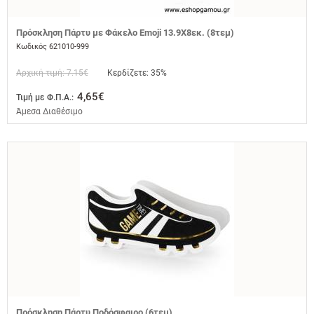
Πρόσκληση Πάρτυ με Φάκελο Emoji 13.9Χ8εκ. (8τεμ)
Κωδικός 621010-999
Αρχική τιμή: 7.15€
Κερδίζετε: 35%
4,65€
Τιμή με Φ.Π.Α.:
Άμεσα Διαθέσιμο
Πρόσκληση Πάρτυ Ποδόσφαιρο (6τεμ)