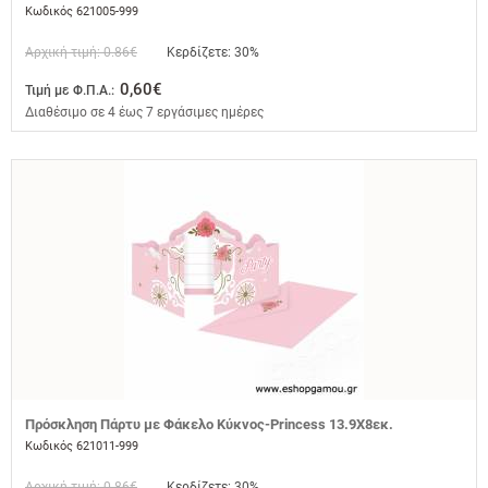
Κωδικός 621005-999
Αρχική τιμή: 0.86€
Κερδίζετε: 30%
0,60€
Τιμή με Φ.Π.Α.:
Διαθέσιμο σε 4 έως 7 εργάσιμες ημέρες
Πρόσκληση Πάρτυ με Φάκελο Κύκνος-Princess 13.9Χ8εκ.
Κωδικός 621011-999
Αρχική τιμή: 0.86€
Κερδίζετε: 30%