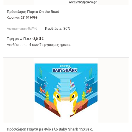
Πρόσκληση Πάρτυ On the Road
Κωδικός 621019-999
Αρχική τιμή: 0.71€
Κερδίζετε: 30%
0,50€
Τιμή με Φ.Π.Α.:
Διαθέσιμο σε 4 έως 7 εργάσιμες ημέρες
Πρόσκληση Πάρτυ με Φάκελο Baby Shark 15X9εκ.