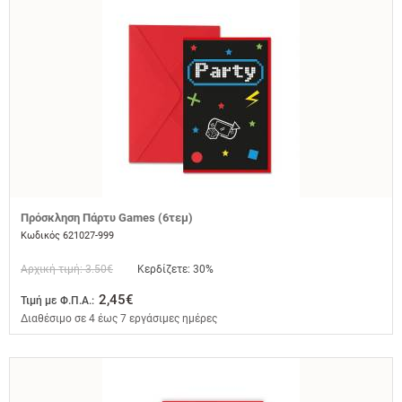
Πρόσκληση Πάρτυ Games (6τεμ)
Κωδικός 621027-999
Αρχική τιμή: 3.50€
Κερδίζετε: 30%
2,45€
Τιμή με Φ.Π.Α.:
Διαθέσιμο σε 4 έως 7 εργάσιμες ημέρες