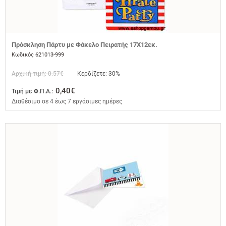
Πρόσκληση Πάρτυ με Φάκελο Πειρατής 17Χ12εκ.
Κωδικός 621013-999
Αρχική τιμή: 0.57€
Κερδίζετε: 30%
0,40€
Τιμή με Φ.Π.Α.:
Διαθέσιμο σε 4 έως 7 εργάσιμες ημέρες