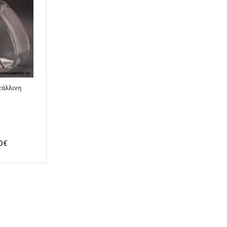
τάλλινη
0€