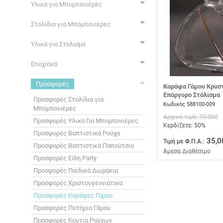
Υλικά για Μπομπονιέρες
Στολίδια για Μπομπονιέρες
Υλικά για Στολισμό
Εποχιακά
Προσφορές
Καράφα Γάμου Κρυσ
Επάργυρο Στόλισμα
Προσφορές Στολίδια για
Κωδικός 588100-009
Μπομπονιέρες
Αρχική τιμή: 70.00€
Προσφορές Υλικά Για Μπομπονιέρες
Κερδίζετε: 50%
Προσφορές Βαπτιστικά Ρούχα
35,0
Τιμή με Φ.Π.Α.:
Προσφορές Βαπτιστικά Παπούτσια
Άμεσα Διαθέσιμο
Προσφορές Είδη Party
Προσφορές Παιδικά Δωράκια
Προσφορές Χριστουγεννιάτικα
Προσφορές Καράφες Γάμου
Προσφορές Ποτήρια Γάμου
Προσφορές Κουτιά Ρούχων