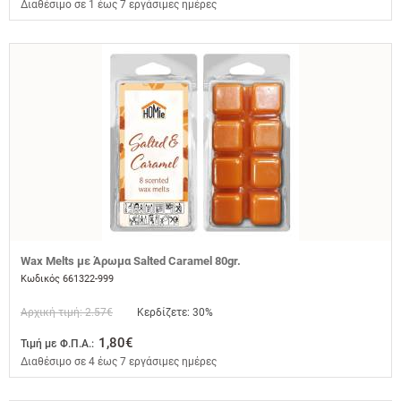
Διαθέσιμο σε 1 έως 7 εργάσιμες ημέρες
Wax Melts με Άρωμα Salted Caramel 80gr.
Κωδικός 661322-999
Αρχική τιμή: 2.57€
Κερδίζετε: 30%
1,80€
Τιμή με Φ.Π.Α.:
Διαθέσιμο σε 4 έως 7 εργάσιμες ημέρες