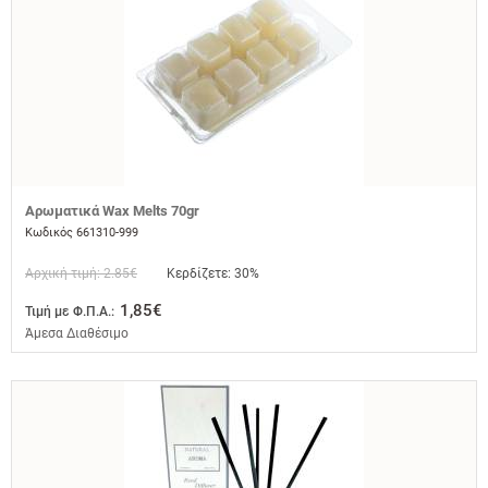
Αρωματικά Wax Melts 70gr
Κωδικός 661310-999
Αρχική τιμή: 2.85€
Κερδίζετε: 30%
1,85€
Τιμή με Φ.Π.Α.:
Άμεσα Διαθέσιμο