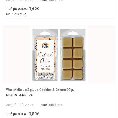
1,60€
Τιμή με Φ.Π.Α.:
Μη Διαθέσιμο
Wax Melts με Άρωμα Cookies & Cream 80gr.
Κωδικός 661321-999
Αρχική τιμή: 2.57€
Κερδίζετε: 30%
1,80€
Τιμή με Φ.Π.Α.: