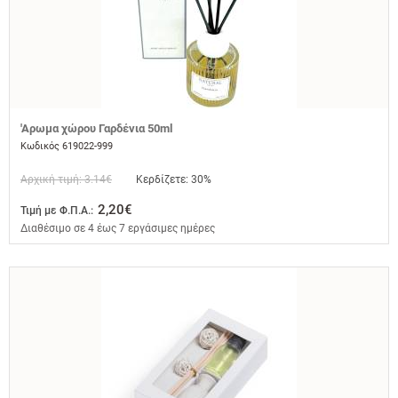
'Αρωμα χώρου Γαρδένια 50ml
Κωδικός 619022-999
Αρχική τιμή: 3.14€
Κερδίζετε: 30%
2,20€
Τιμή με Φ.Π.Α.:
Διαθέσιμο σε 4 έως 7 εργάσιμες ημέρες