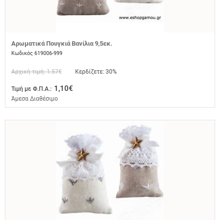
Αρωματικά Πουγκιά Βανίλια 9,5εκ.
Κωδικός 619006-999
Αρχική τιμή: 1.57€
Κερδίζετε: 30%
1,10€
Τιμή με Φ.Π.Α.:
Άμεσα Διαθέσιμο