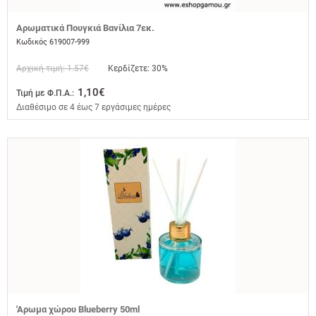
Αρωματικά Πουγκιά Βανίλια 7εκ.
Κωδικός 619007-999
Αρχική τιμή: 1.57€
Κερδίζετε: 30%
1,10€
Τιμή με Φ.Π.Α.:
Διαθέσιμο σε 4 έως 7 εργάσιμες ημέρες
'Αρωμα χώρου Blueberry 50ml