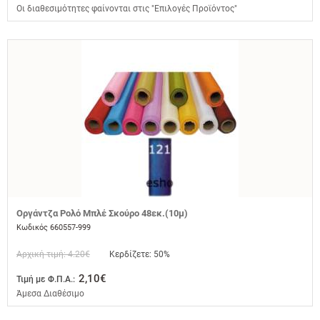
Οι διαθεσιμότητες φαίνονται στις "Επιλογές Προϊόντος"
Οργάντζα Ρολό Μπλέ Σκούρο 48εκ.(10μ)
Κωδικός 660557-999
Αρχική τιμή: 4.20€
Κερδίζετε: 50%
2,10€
Τιμή με Φ.Π.Α.:
Άμεσα Διαθέσιμο