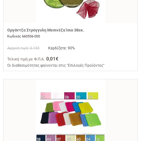
Οργάντζα Στρόγγυλη Μεσινέζα Ίσια 38εκ.
Κωδικός 660556-000
Αρχική τιμή: 0.15€
Κερδίζετε: 90%
0,01€
Τελική τιμή με Φ.Π.Α.
Οι διαθεσιμότητες φαίνονται στις "Επιλογές Προϊόντος"