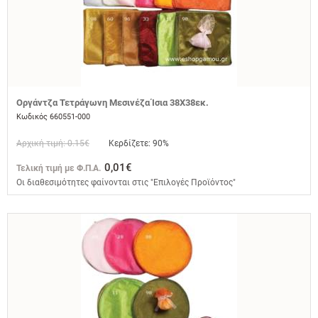
Οργάντζα Τετράγωνη Μεσινέζα Ίσια 38Χ38εκ.
Κωδικός 660551-000
Αρχική τιμή: 0.15€
Κερδίζετε: 90%
0,01€
Τελική τιμή με Φ.Π.Α.
Οι διαθεσιμότητες φαίνονται στις "Επιλογές Προϊόντος"