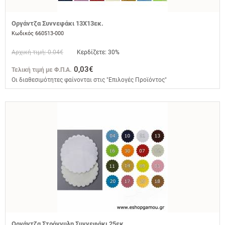
Οργάντζα Συννεφάκι 13Χ13εκ.
Κωδικός 660513-000
Αρχική τιμή: 0.04€
Κερδίζετε: 30%
0,03€
Τελική τιμή με Φ.Π.Α.
Οι διαθεσιμότητες φαίνονται στις "Επιλογές Προϊόντος"
Οργάντζα Στρόγγυλη Συννεφάκι 25εκ.