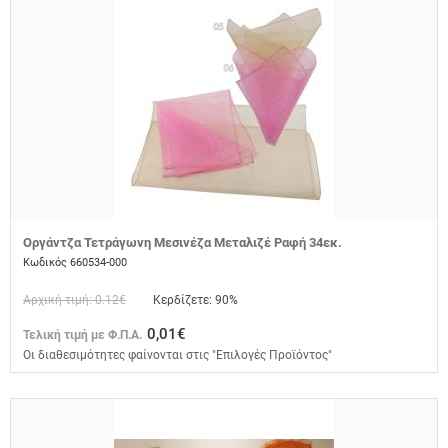
Οργάντζα Τετράγωνη Μεσινέζα Μεταλιζέ Ραφή 34εκ.
Κωδικός 660534-000
Αρχική τιμή: 0.12€
Κερδίζετε: 90%
0,01€
Τελική τιμή με Φ.Π.Α.
Οι διαθεσιμότητες φαίνονται στις "Επιλογές Προϊόντος"