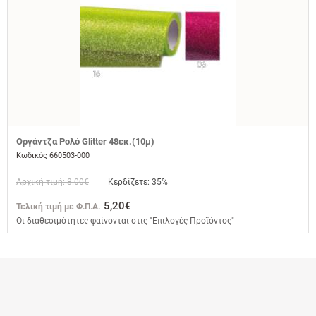
Οργάντζα Ρολό Glitter 48εκ.(10μ)
Κωδικός 660503-000
Αρχική τιμή: 8.00€
Κερδίζετε: 35%
5,20€
Τελική τιμή με Φ.Π.Α.
Οι διαθεσιμότητες φαίνονται στις "Επιλογές Προϊόντος"