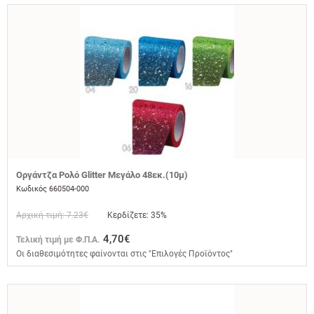
Οργάντζα Ρολό Glitter Μεγάλο 48εκ.(10μ)
Κωδικός 660504-000
Αρχική τιμή: 7.23€
Κερδίζετε: 35%
4,70€
Τελική τιμή με Φ.Π.Α.
Οι διαθεσιμότητες φαίνονται στις "Επιλογές Προϊόντος"