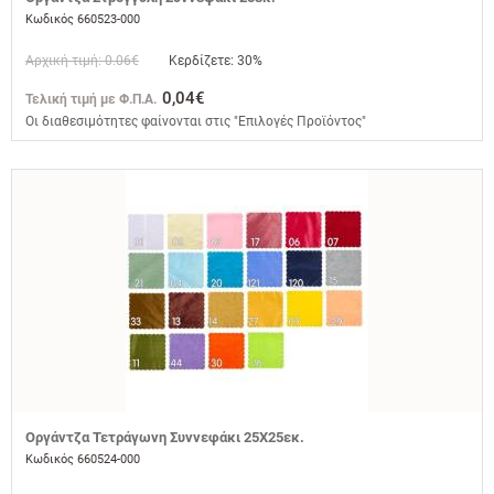
Κωδικός 660523-000
Αρχική τιμή: 0.06€
Κερδίζετε: 30%
0,04€
Τελική τιμή με Φ.Π.Α.
Οι διαθεσιμότητες φαίνονται στις "Επιλογές Προϊόντος"
Οργάντζα Τετράγωνη Συννεφάκι 25Χ25εκ.
Κωδικός 660524-000