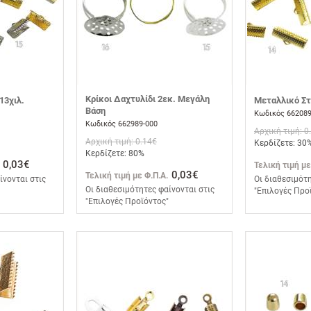
Κρίκοι Δαχτυλίδι 2εκ. Μεγάλη
13χιλ.
Μεταλλικό Στ
Βάση
Κωδικός 662089
Κωδικός 662989-000
Αρχική τιμή: 0
Αρχική τιμή: 0.14€
Κερδίζετε: 30
Κερδίζετε: 80%
0,03€
Τελική τιμή με
0,03€
Τελική τιμή με Φ.Π.Α.
ίνονται στις
Οι διαθεσιμότη
Οι διαθεσιμότητες φαίνονται στις
"Επιλογές Προ
"Επιλογές Προϊόντος"