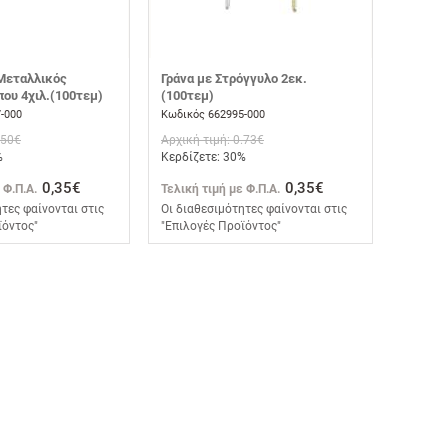
Μεταλλικός
Γράνα με Στρόγγυλο 2εκ.
ου 4χιλ.(100τεμ)
(100τεμ)
-000
Κωδικός 662995-000
.50€
Αρχική τιμή: 0.73€
%
Κερδίζετε: 30%
0,35€
0,35€
 Φ.Π.Α.
Τελική τιμή με Φ.Π.Α.
τες φαίνονται στις
Οι διαθεσιμότητες φαίνονται στις
ϊόντος"
"Επιλογές Προϊόντος"