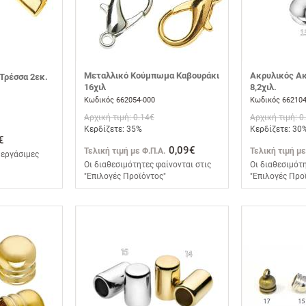
Μεταλλικό Κούμπωμα Καβουράκι
Ακρυλικός Α
 Τρέσσα 2εκ.
16χιλ
8,2χιλ.
Κωδικός 662054-000
Κωδικός 662104
Αρχική τιμή: 0.14€
Αρχική τιμή: 0
Κερδίζετε: 35%
Κερδίζετε: 30
€
0,09€
Τελική τιμή με Φ.Π.Α.
Τελική τιμή με
 εργάσιμες
Οι διαθεσιμότητες φαίνονται στις
Οι διαθεσιμότη
"Επιλογές Προϊόντος"
"Επιλογές Προ