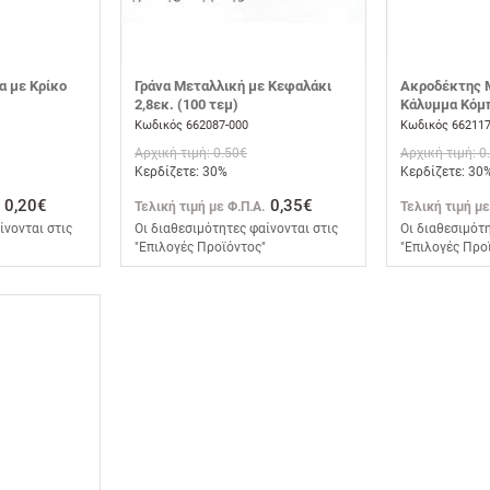
α με Κρίκο
Γράνα Μεταλλική με Κεφαλάκι
Ακροδέκτης 
2,8εκ. (100 τεμ)
Κάλυμμα Κόμπ
Κωδικός 662087-000
Κωδικός 662117
Αρχική τιμή: 0.50€
Αρχική τιμή: 0
Κερδίζετε: 30%
Κερδίζετε: 30
0,20€
0,35€
Τελική τιμή με Φ.Π.Α.
Τελική τιμή με
ίνονται στις
Οι διαθεσιμότητες φαίνονται στις
Οι διαθεσιμότη
"Επιλογές Προϊόντος"
"Επιλογές Προ