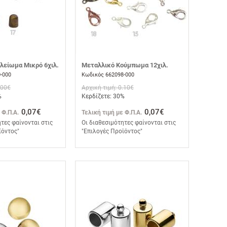
λείωμα Μικρό 6χιλ.
Μεταλλικό Κούμπωμα 12χιλ.
-000
Κωδικός 662098-000
.00€
Αρχική τιμή: 0.10€
%
Κερδίζετε: 30%
0,07€
0,07€
 Φ.Π.Α.
Τελική τιμή με Φ.Π.Α.
τες φαίνονται στις
Οι διαθεσιμότητες φαίνονται στις
ϊόντος"
"Επιλογές Προϊόντος"