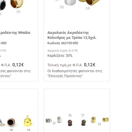
κροδέκτης Μπάλα
Ακρυλικός Ακροδέκτης
Κύλινδρος με Τρύπα 12,5χιλ.
-000
Κωδικός 662105-000
.17€
Αρχική τιμή: 0.17€
%
Κερδίζετε: 30%
0,12€
0,12€
 Φ.Π.Α.
Τελική τιμή με Φ.Π.Α.
τες φαίνονται στις
Οι διαθεσιμότητες φαίνονται στις
ϊόντος"
"Επιλογές Προϊόντος"