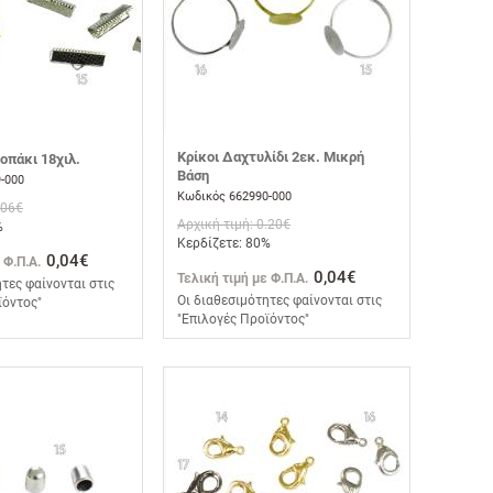
Κρίκοι Δαχτυλίδι 2εκ. Μικρή
οπάκι 18χιλ.
Βάση
-000
Κωδικός 662990-000
.06€
Αρχική τιμή: 0.20€
%
Κερδίζετε: 80%
0,04€
 Φ.Π.Α.
0,04€
Τελική τιμή με Φ.Π.Α.
τες φαίνονται στις
Οι διαθεσιμότητες φαίνονται στις
ϊόντος"
"Επιλογές Προϊόντος"