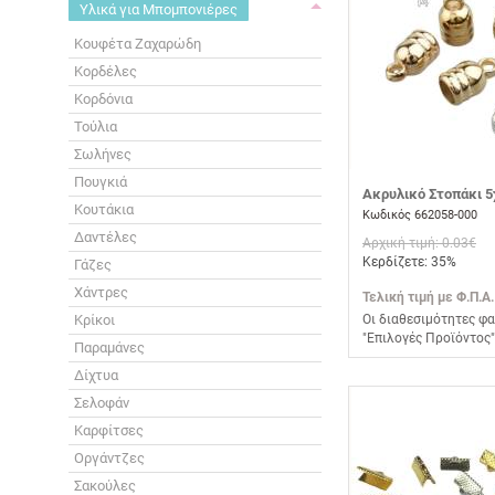
Υλικά για Μπομπονιέρες
Κουφέτα Ζαχαρώδη
Κορδέλες
Κορδόνια
Τούλια
Σωλήνες
Πουγκιά
Ακρυλικό Στοπάκι 5
Κουτάκια
Κωδικός 662058-000
Δαντέλες
Αρχική τιμή: 0.03€
Κερδίζετε: 35%
Γάζες
Χάντρες
Τελική τιμή με Φ.Π.Α.
Κρίκοι
Οι διαθεσιμότητες φα
"Επιλογές Προϊόντος"
Παραμάνες
Δίχτυα
Σελοφάν
Καρφίτσες
Οργάντζες
Σακούλες