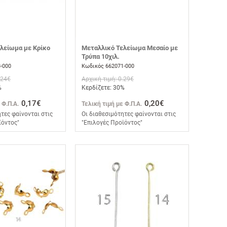
λείωμα με Κρίκο
Μεταλλικό Τελείωμα Μεσαίο με
Τρύπα 10χιλ.
-000
Κωδικός 662071-000
.24€
Αρχική τιμή: 0.29€
%
Κερδίζετε: 30%
0,17€
0,20€
 Φ.Π.Α.
Τελική τιμή με Φ.Π.Α.
τες φαίνονται στις
Οι διαθεσιμότητες φαίνονται στις
ϊόντος"
"Επιλογές Προϊόντος"