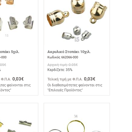
οπάκι 5χιλ.
Ακρυλικό Στοπάκι 10χιλ.
-000
Κωδικός 662066-000
.05€
Αρχική τιμή: 0.05€
%
Κερδίζετε: 35%
0,03€
0,03€
 Φ.Π.Α.
Τελική τιμή με Φ.Π.Α.
τες φαίνονται στις
Οι διαθεσιμότητες φαίνονται στις
ϊόντος"
"Επιλογές Προϊόντος"