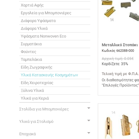
Χαρτιά Αφής
Εργαλεία για Μπομπονιέρες
Διάφορα Υφάσματα
Διάφορα Υλικά
Υφάσματα Nonwoven Eco
Συρματάκια
Μεταλλικό Στοπάκι 
Κωδικός 662088-000
Φούντες
Αρχική τιμή: 0.05€
Ταμπελάκια
Κερδίζετε: 35%
Είδη Ζωγραφικής
Τελική τιμή με Φ.Π.Α.
Υλικά Κατασκευής Κοσμημάτων
Οι διαθεσιμότητες φα
Είδη Χειροτεχνίας
"Επιλογές Προϊόντος"
Ξύλινα Υλικά
Υλικά για Κεριά
Στολίδια για Μπομπονιέρες
Υλικά για Στολισμό
Εποχιακά